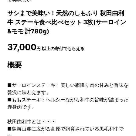
サシまで美味い！天然のしもふり 秋田由利
牛 ステーキ食べ比べセット 3枚(サーロイン
&モモ 計780g)
37,000
円
以上の寄付でもらえる
概要
■サーロインステーキ：美しい霜降り肉の甘みと旨味を
贅沢に味わえます。
■ももステーキ：ヘルシーながら和牛の旨味が詰まった
赤身肉です。
秋田由利牛とは・・・
■鳥海山麓に広がる高原で飼育されている黒毛和牛で