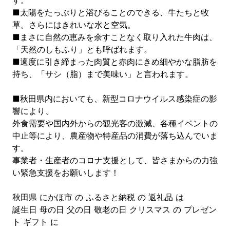
す。
■太陽をたっぷりと浴びることのできる、牛たちと牧
草。さらにはきれいな水と空気。
■まさに自然の恵みを余すことなく取り入れた牛肉は、
「天然のしもふり」とも呼ばれます。
■適度に引き締まった肉質と赤肉にきめ細やかな脂肪を
持ち、「サシ（脂）まで美味い」と言われます。
■秋田県内においても、新型コロナウイルス感染症の影
響により、
外食需要や国内外からの観光客の激減、各種イベントの
中止等により、農産物や特産品の消費が落ち込んでいま
す。
事業者・生産者のコロナ支援として、皆さまからの力強
い緊急支援をお願いします！
秋田県 にかほ市 の ふるさと納税 の 返礼品 は
誕生日 母の日 父の日 敬老の日 クリスマス の プレゼン
ト ギフト に