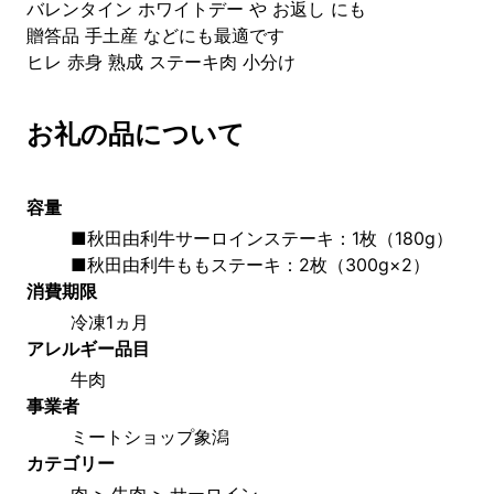
バレンタイン ホワイトデー や お返し にも
贈答品 手土産 などにも最適です
ヒレ 赤身 熟成 ステーキ肉 小分け
お礼の品について
容量
■秋田由利牛サーロインステーキ：1枚（180g）
■秋田由利牛ももステーキ：2枚（300g×2）
消費期限
冷凍1ヵ月
アレルギー品目
牛肉
事業者
ミートショップ象潟
カテゴリー
肉 > 牛肉 > サーロイン