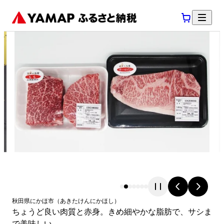
秋田県
にかほ市
（
あきたけん
にかほし
）
ちょうど良い肉質と赤身。きめ細やかな脂肪で、サシま
で美味しい