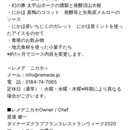
・幻の豚 太平山ポークの燻製と発酵沼山大根
・にかほ 真鴨のココット 発酵苺と矢島産メルローの
ソース
・にかほ産いちじくのガレット にかほ産ミントを使っ
たアイスをのせて
・食後のお飲み物
・地元食材を使った小菓子たち
※約1ヶ月でコース内容を変更します。
＜レメデ ニカホ＞
メール：info@remede.jp
電 話：0184-74-7065
定休日（通常）：火曜・水曜・木曜※時期により異なる
場合がございます。
■レメデニカホOwner / Chef
渡邊 健一
ダイナーズクラブフランスレストランウィーク2020