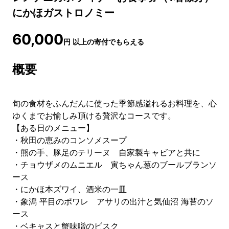
にかほガストロノミー
60,000
円
以上の寄付でもらえる
概要
旬の食材をふんだんに使った季節感溢れるお料理を、心
ゆくまでお愉しみ頂ける贅沢なコースです。
【ある日のメニュー】
・秋田の恵みのコンソメスープ
・熊の手、豚足のテリーヌ 自家製キャビアと共に
・チョウザメのムニエル 寅ちゃん葱のブールブランソ
ース
・にかほ本ズワイ、酒米の一皿
・象潟 平目のポワレ アサリの出汁と気仙沼 海苔のソ
ース
・ベキャスと蟹味噌のビスク