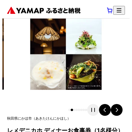
秋田県
にかほ市
（
あきたけん
にかほし
）
レメデニカホ ディナーお食事券（1名様分）