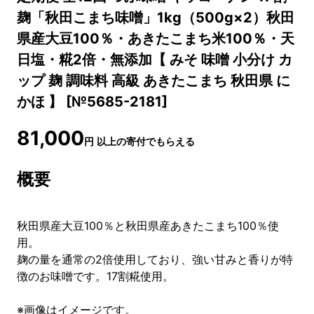
麹「秋田こまち味噌」1kg（500g×2）秋田
県産大豆100％・あきたこまち米100％・天
日塩・糀2倍・無添加【 みそ 味噌 小分け カ
ップ 麹 調味料 高級 あきたこまち 秋田県 に
かほ 】 [№5685-2181]
81,000
円
以上の寄付でもらえる
概要
秋田県産大豆100％と秋田県産あきたこまち100％使
用。
麹の量を通常の2倍使用しており、強い甘みと香りが特
徴のお味噌です。17割糀使用。
※画像はイメージです。