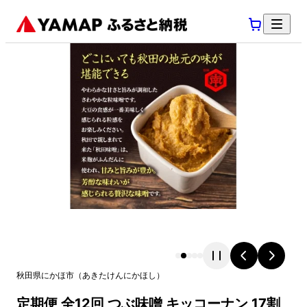
秋田県
にかほ市
（
あきたけん
にかほし
）
定期便 全12回 つぶ味噌 キッコーナン 17割