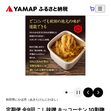
秋田県
にかほ市
（
あきたけん
にかほし
）
定期便 全9回 こし味噌 キッコーナン 10割麹