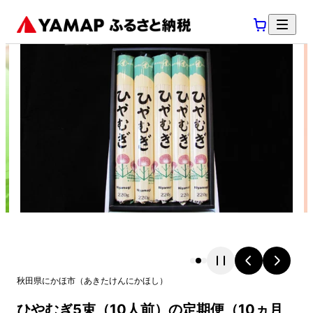
秋田県
にかほ市
（
あきたけん
にかほし
）
ひやむぎ5束（10人前）の定期便（10ヵ月