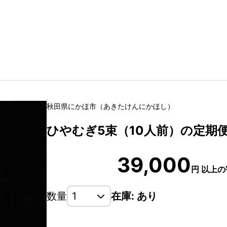
秋田県
にかほ市
（
あきたけん
にかほし
）
ひやむぎ5束（10人前）の定期
39,000
円
以上の
数量
在庫: あり