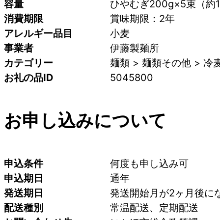
容量
ひやむぎ200g×5束（約
消費期限
賞味期限：2年
アレルギー品目
小麦
事業者
伊藤製麺所
カテゴリー
麺類 > 麺類その他 > 冷
お礼の品ID
5045800
お申し込みについて
申込条件
何度も申し込み可
申込期日
通年
発送期日
発送開始月が2ヶ月後に
配送種別
常温配送、定期配送