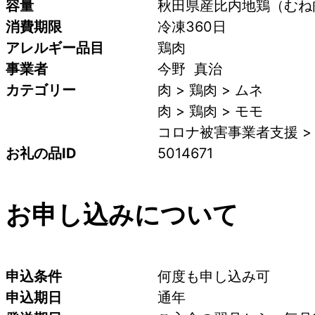
容量
秋田県産比内地鶏（むね肉
消費期限
冷凍360日
アレルギー品目
鶏肉
事業者
今野  真治
カテゴリー
肉 > 鶏肉 > ムネ
肉 > 鶏肉 > モモ
コロナ被害事業者支援 >
お礼の品ID
5014671
お申し込みについて
申込条件
何度も申し込み可
申込期日
通年