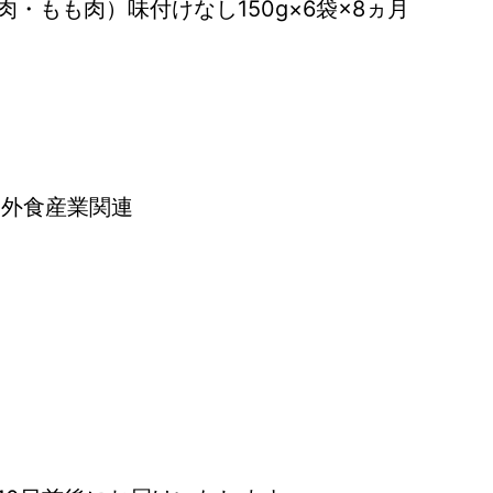
・もも肉）味付けなし150g×6袋×8ヵ月
 外食産業関連