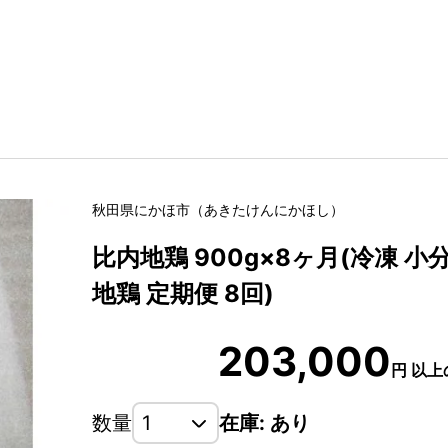
秋田県
にかほ市
（
あきたけん
にかほし
）
比内地鶏 900g×8ヶ月(冷凍 小
地鶏 定期便 8回)
203,000
円
以上
数量
在庫: あり