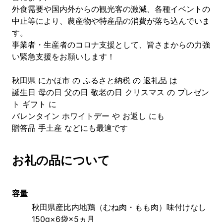
外食需要や国内外からの観光客の激減、各種イベントの
中止等により、農産物や特産品の消費が落ち込んでいま
す。
事業者・生産者のコロナ支援として、皆さまからの力強
い緊急支援をお願いします！
秋田県 にかほ市 の ふるさと納税 の 返礼品 は
誕生日 母の日 父の日 敬老の日 クリスマス の プレゼン
ト ギフト に
バレンタイン ホワイトデー や お返し にも
贈答品 手土産 などにも最適です
お礼の品について
容量
秋田県産比内地鶏（むね肉・もも肉）味付けなし
150g×6袋×5ヵ月