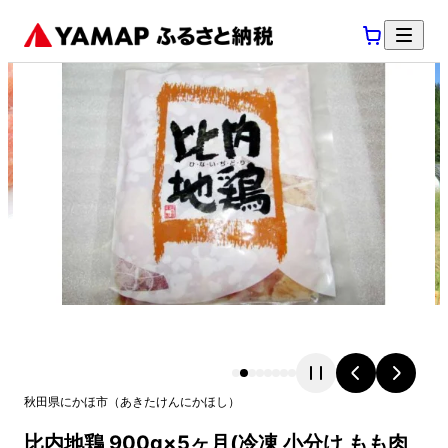
秋田県
にかほ市
（
あきたけん
にかほし
）
比内地鶏 900g×5ヶ月(冷凍 小分け もも肉