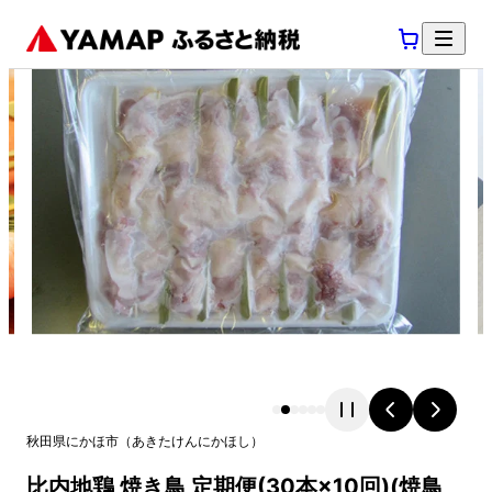
秋田県
にかほ市
（
あきたけん
にかほし
）
比内地鶏 焼き鳥 定期便(30本×10回)(焼鳥