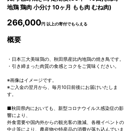
地鶏 鶏肉 小分け 10ヶ月 もも肉 むね肉)
266,000
円
以上の寄付でもらえる
概要
・日本三大美味鶏の、秋田県産比内地鶏の焼き鳥です。
・引き締まった肉質の食感とコクをご賞味ください。
※画像はイメージです。
※ご入金の翌月から、毎月10日前後にお届けいたしま
す。
■秋田県内においても、新型コロナウイルス感染症の影
響により、
外食需要や国内外からの観光客の激減、各種イベントの
中止等により、農産物や特産品の消費が落ち込んでいま