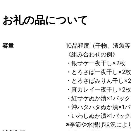
お礼の品について
容量
10品程度（干物、漬魚等
《組み合わせの例》
・銀サケ一夜干し×2枚
・とろさば一夜干し×2
・とろさばみりん干し×
・真カレイ一夜干し×2
・紅サケぬか漬×1パック
・沖ハタハタぬか漬×1
・いわしぬか漬×1パッ
※季節や水揚げ状況によ