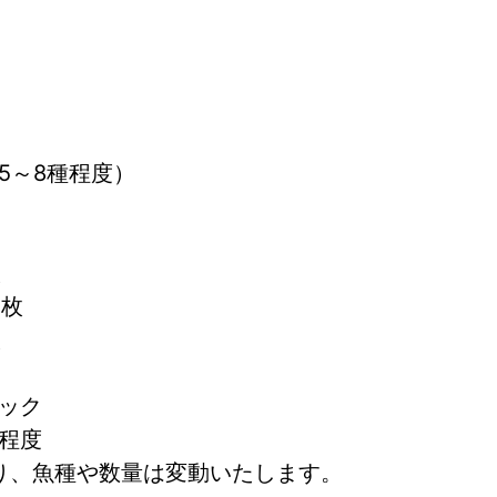
5～8種程度）
枚
2枚
枚
パック
ク程度
り、魚種や数量は変動いたします。