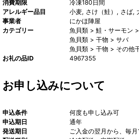
消費期限
冷凍180日間
アレルギー品目
小麦, さけ（鮭）, さば,
事業者
にかほ陣屋
カテゴリー
魚貝類 > 鮭・サーモン >
魚貝類 > 干物 > サバ
魚貝類 > 干物 > その他
お礼の品ID
4967355
お申し込みについて
申込条件
何度も申し込み可
申込期日
通年
発送期日
ご入金の翌月から、毎月