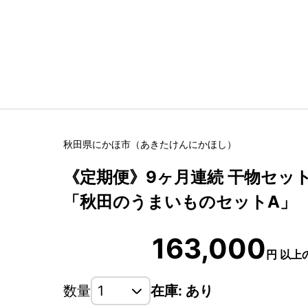
秋田県
にかほ市
（
あきたけん
にかほし
）
《定期便》9ヶ月連続 干物セット 
「秋田のうまいものセットA」
163,000
円
以上
数量
在庫: あり