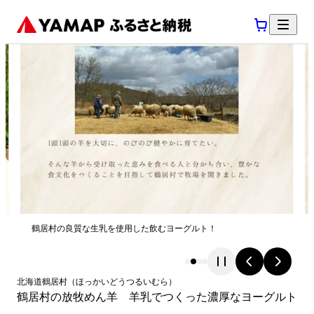
鶴居村の良質な生乳を使用した飲むヨーグルト！
北海道
鶴居村
（
ほっかいどう
つるいむら
）
鶴居村の放牧めん羊 羊乳でつくった濃厚なヨーグルト