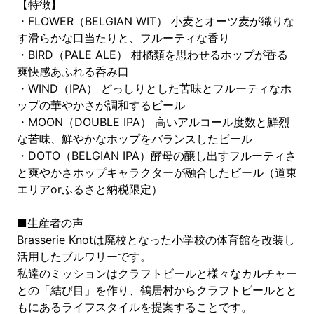
【特徴】
・FLOWER（BELGIAN WIT） 小麦とオーツ麦が織りな
す滑らかな口当たりと、フルーティな香り
・BIRD（PALE ALE） 柑橘類を思わせるホップが香る
爽快感あふれる呑み口
・WIND（IPA） どっしりとした苦味とフルーティなホ
ップの華やかさが調和するビール
・MOON（DOUBLE IPA） 高いアルコール度数と鮮烈
な苦味、鮮やかなホップをバランスしたビール
・DOTO（BELGIAN IPA）酵母の醸し出すフルーティさ
と爽やかさホップキャラクターが融合したビール（道東
エリアorふるさと納税限定）
■生産者の声
Brasserie Knotは廃校となった小学校の体育館を改装し
活用したブルワリーです。
私達のミッションはクラフトビールと様々なカルチャー
との「結び目」を作り、鶴居村からクラフトビールとと
もにあるライフスタイルを提案することです。