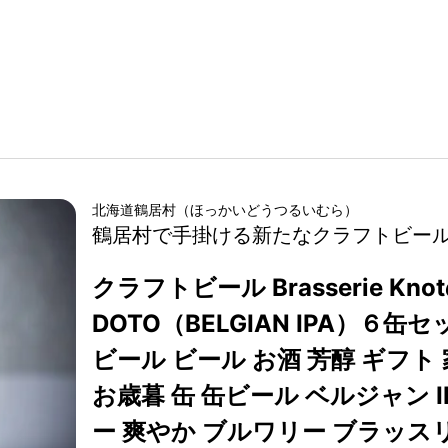
北海道
鶴居村
（
ほっかいどう
つるいむら
）
鶴居村で手掛ける新たなクラフトビー
クラフトビール Brasserie K
DOTO（BELGIAN IPA）６缶
ビール ビール お酒 芳醇 ギフト
お歳暮 缶 缶ビール ベルジャン 
ー 爽やか ブルワリー ブラッスリ