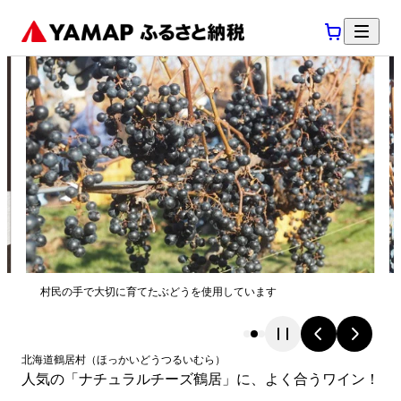
村民の手で大切に育てたぶどうを使用しています
北海道
鶴居村
（
ほっかいどう
つるいむら
）
人気の「ナチュラルチーズ鶴居」に、よく合うワイン！