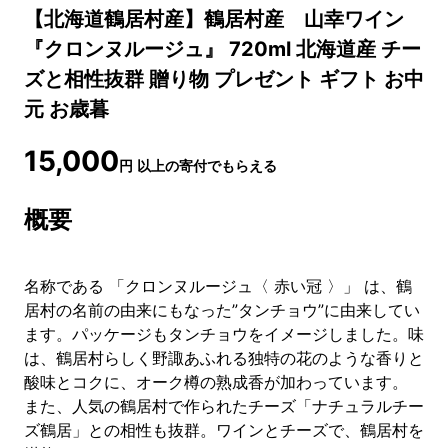
【北海道鶴居村産】鶴居村産 山幸ワイン
『クロンヌルージュ』 720ml 北海道産 チー
ズと相性抜群 贈り物 プレゼント ギフト お中
元 お歳暮
15,000
円
以上の寄付でもらえる
概要
名称である 「クロンヌルージュ〈 赤い冠 〉」 は、鶴
居村の名前の由来にもなった”タンチョウ”に由来してい
ます。パッケージもタンチョウをイメージしました。味
は、鶴居村らしく野諏あふれる独特の花のような香りと
酸味とコクに、オーク樽の熟成香が加わっています。
また、人気の鶴居村で作られたチーズ「ナチュラルチー
ズ鶴居」との相性も抜群。ワインとチーズで、鶴居村を