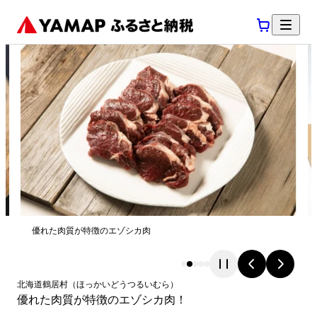
優れた肉質が特徴のエゾシカ肉
北海道
鶴居村
（
ほっかいどう
つるいむら
）
優れた肉質が特徴のエゾシカ肉！