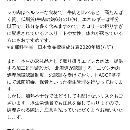
シカ肉はヘルシーな食材で、牛肉と比べると、高たんぱ
く質、低脂質(牛肉の約6分の1)(※)、エネルギーは半分
以下で、鉄分を多く含みますので、カロリーの摂りすぎ
に配慮されているアスリートや女性、体力が落ちている
方にもおすすめです。
※文部科学省「日本食品標準成分表2020年版(八訂)」
また、本村の返礼品として取り扱うエゾシカ肉は、提供
する加工処理施設が、 北海道が認証する「エゾシカ肉
処理施設認証制度」の認証を受けており、HACCP基準
にて滅菌消毒、保管といった衛生管理を行なっておりま
す。
しかし、加熱不十分ではどうしても防げないリスクもご
ざいます。厚生労働省でも注意を促しておりますので、
調理される際は、注意を払っていただくようお願いいた
します。