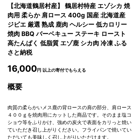
【北海道鶴居村産】 鶴居村特産 エゾシカ 焼
肉用 柔らか 肩ロース 400g 国産 北海道産
ジビエ 厳選 熟成 鹿肉 ヘルシー 低カロリー
焼肉 BBQ バーベキュー ステーキ ロースト
高たんぱく 低脂質 エゾ鹿 シカ肉 冷凍 ふる
さと納税
16,000
円
以上の寄付でもらえる
概要
肉質の柔らかいメス鹿の背ロースの肩の部分、肩ロース
４００ｇを焼肉用にカットした商品です。そのまま塩コ
ショウ等をふりかけ、強めの炭火で表面をカリっと焼い
ていただき召し上がりください。フライパンで焼いてい
ただいても美味しく召し上がりいただけます。