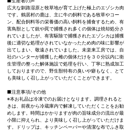
■生産者の声
広大な釧路湿原と牧草地が育て上げた極上のエゾシカ肉
です。鶴居村の鹿は、主に牛の飼料である牧草やコー
ン、配合飼料等の栄養価の高い飼料を捕食するため、有
害鳥獣として銃や罠で捕獲され多くの個体は焼却処分さ
れていましたが、有害駆除で捕獲されたエゾシカは捕獲
後に適切な処理がされていなかったため肉の味に影響が
出てしまい、敬遠されていました。未楽来工房では、自
社のハンターが捕獲した雌の個体だけを３０分以内に衛
生管理の整った解体施設で処理を行い、丁寧に熟成加工
しておりますので、野生獣特有の臭いや癖もなく、とて
も美味しく召し上がっていただくことができます。
■注意事項/その他
※本お礼品は冷凍でのお届けとなります。調理されると
きは、前夜から冷蔵庫内で解凍していただくことをお勧
めします。時間はかかりますが肉の旨味成分の流出が最
小限に抑えられ、より美味しく召し上がっていただけま
す。ドリップは、キッチンペーパーや清潔な布でふき取