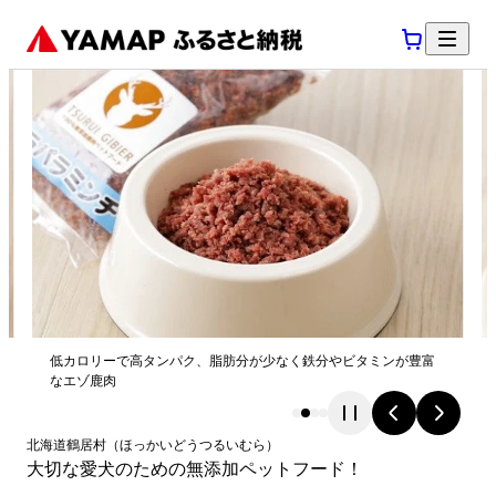
低カロリーで高タンパク、脂肪分が少なく鉄分やビタミンが豊富
なエゾ鹿肉
北海道
鶴居村
（
ほっかいどう
つるいむら
）
大切な愛犬のための無添加ペットフード！