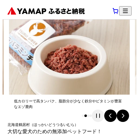
低カロリーで高タンパク、脂肪分が少なく鉄分やビタミンが豊富
なエゾ鹿肉
北海道
鶴居村
（
ほっかいどう
つるいむら
）
大切な愛犬のための無添加ペットフード！