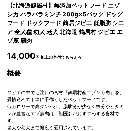
【北海道鶴居村】無添加ペットフード エゾ
シカ パラパラミンチ 200g×5パック ドッグ
フード ドックフード 鶴居ジビエ 低脂肪 シニ
ア 全犬種 幼犬 老犬 北海道 鶴居村 ジビエ エ
ゾ鹿 鹿肉
14,000
円
以上の寄付でもらえる
概要
ジビエの中でも注目の食材『鶴居村産エゾシカ肉』を、
愛情込めて丁寧に手作りしたペットフードです。
低カロリーで高タンパク、脂肪分が少なく鉄分やビタミ
ンが豊富なエゾ鹿肉は、獣医師がおすすめする食材で
す。
老犬や幼犬まで幅広く愛用されています。