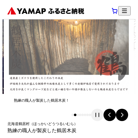
熟練の職人が製炭した鶴居木炭！
北海道
鶴居村
（
ほっかいどう
つるいむら
）
熟練の職人が製炭した鶴居木炭