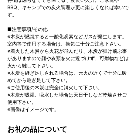
特徴は煽らなくても保てる丁度良い火力。ご家庭や
BBQ、キャンプでの炭火調理が更に楽しくなれば幸いで
す。
■注意事項/その他
※木炭が燃焼すると一酸化炭素などガスが発生します。
室内等で使用する場合は、換気に十分ご注意下さい。
※着火した木炭から火花が飛んだり、木炭が弾け飛ぶ事
がありますので顔や衣類を火に近づけず、可燃物などは
火から離して下さい。
※木炭を継ぎ足しされる場合は、元火の近くで十分に暖
めてから継ぎ足して下さい。
※ご使用後の木炭は完全に消火して下さい。
※木炭が吸湿、吸水した場合は天日干しなど乾燥させご
使用下さい。
※画像はイメージです。
お礼の品について