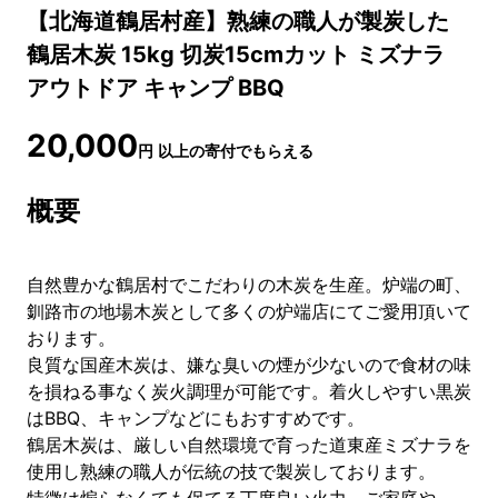
【北海道鶴居村産】熟練の職人が製炭した
鶴居木炭 15kg 切炭15cmカット ミズナラ
アウトドア キャンプ BBQ
20,000
円
以上の寄付でもらえる
概要
自然豊かな鶴居村でこだわりの木炭を生産。炉端の町、
釧路市の地場木炭として多くの炉端店にてご愛用頂いて
おります。
良質な国産木炭は、嫌な臭いの煙が少ないので食材の味
を損ねる事なく炭火調理が可能です。着火しやすい黒炭
はBBQ、キャンプなどにもおすすめです。
鶴居木炭は、厳しい自然環境で育った道東産ミズナラを
使用し熟練の職人が伝統の技で製炭しております。