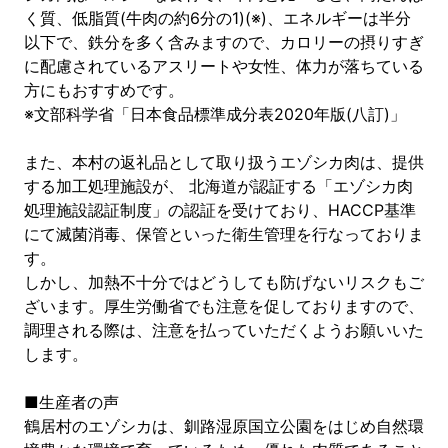
く質、低脂質(牛肉の約6分の1)(※)、エネルギーは半分
以下で、鉄分を多く含みますので、カロリーの摂りすぎ
に配慮されているアスリートや女性、体力が落ちている
方にもおすすめです。
※文部科学省「日本食品標準成分表2020年版(八訂)」
また、本村の返礼品として取り扱うエゾシカ肉は、提供
する加工処理施設が、 北海道が認証する「エゾシカ肉
処理施設認証制度」の認証を受けており、HACCP基準
にて滅菌消毒、保管といった衛生管理を行なっておりま
す。
しかし、加熱不十分ではどうしても防げないリスクもご
ざいます。厚生労働省でも注意を促しておりますので、
調理される際は、注意を払っていただくようお願いいた
します。
■生産者の声
鶴居村のエゾシカは、釧路湿原国立公園をはじめ自然環