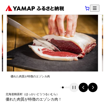
優れた肉質が特徴のエゾシカ肉
北海道
鶴居村
（
ほっかいどう
つるいむら
）
優れた肉質が特徴のエゾシカ肉！