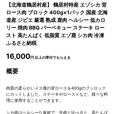
【北海道鶴居村産】 鶴居村特産 エゾシカ 背
ロース肉 ブロック 400g×1パック 国産 北海
道産 ジビエ 厳選 熟成 鹿肉 ヘルシー 低カロ
リー 焼肉 BBQ バーベキュー ステーキ ロー
スト 高たんぱく 低脂質 エゾ鹿 シカ肉 冷凍
ふるさと納税
16,000
円
以上の寄付でもらえる
概要
肉質の柔らかいメス鹿の背ロースを400gのブッロック
にカットしました。ステーキやローストなど、様々な料
理に使用することができます。
シカ肉はヘルシーな食材で、牛肉と比べると、高たんぱ