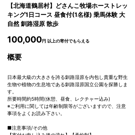
【北海道鶴居村】どさんこ牧場ホーストレッ
キング1日コース 昼食付(1名様) 乗馬体験 大
自然 釧路湿原 散歩
100,000
円
以上の寄付でもらえる
概要
日本最大級の大きさを誇る釧路湿原を内包し貴重な野生
生物や植物の生息地である釧路湿原国立公園を探勝しま
す。
所要時間約5時間(休憩、昼食、レクチャー込み)
※ご利用に関しては年齢制限等がございますので、注意
事項をよくお読み下さい。
■注意事項/その他