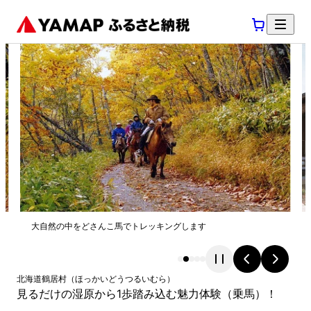
大自然の中をどさんこ馬でトレッキングします
北海道
鶴居村
（
ほっかいどう
つるいむら
）
見るだけの湿原から1歩踏み込む魅力体験（乗馬）！