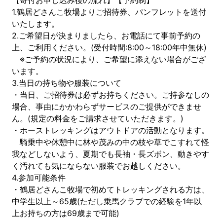
【寄付お申し込み後の流れ】【予約制】
1.鶴居どさんこ牧場よりご招待券、パンフレットを送付
いたします。
2.ご希望日が決まりましたら、お電話にて事前予約の
上、ご利用ください。(受付時間:8:00～18:00年中無休)
※ご予約の状況により、ご希望に添えない場合がござ
います。
3.当日の持ち物や服装について
・当日、ご招待券は必ずお持ちください。ご持参なしの
場合、事由にかかわらずサービスのご提供ができませ
ん。(規定の料金をご請求させていただきます。)
・ホーストレッキングはアウトドアの活動となります。
騎乗中や休憩中に林や茂みの中の枝や草でこすれて怪
我などしないよう、夏期でも長袖・長ズボン、動きやす
く汚れても気にならない服装でお越しください。
4.参加可能条件
・鶴居どさんこ牧場で初めてトレッキングされる方は、
中学生以上～65歳(ただし乗馬クラブでの経験を1年以
上お持ちの方は69歳まで可能)