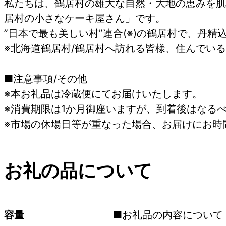
私たちは、鶴居村の雄大な自然・大地の恵みを肌で
居村の小さなケーキ屋さん」です。
”日本で最も美しい村”連合(※)の鶴居村で、丹
※北海道鶴居村/鶴居村へ訪れる皆様、住んでい
■注意事項/その他
※本お礼品は冷蔵便にてお届けいたします。
※消費期限は1か月御座いますが、到着後はなる
※市場の休場日等が重なった場合、お届けにお時
お礼の品について
容量
■お礼品の内容について