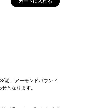
カートに入れる
鶴居村の小さなケーキ屋さんが作った焼
(3個)、アーモンドパウンド
合わせとなります。