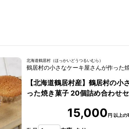
北海道
鶴居村
（
ほっかいどう
つるいむら
）
鶴居村の小さなケーキ屋さんが作った
【北海道鶴居村産】鶴居村の小
った焼き菓子 20個詰め合わせ
15,000
円
以上の