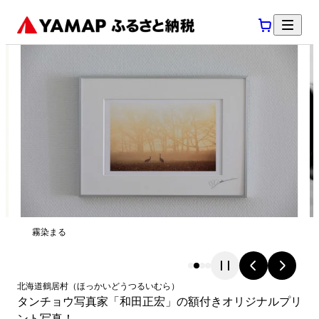
霧染まる
北海道
鶴居村
（
ほっかいどう
つるいむら
）
タンチョウ写真家「和田正宏」の額付きオリジナルプリ
ント写真！