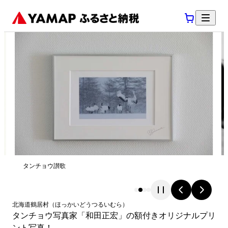
タンチョウ讃歌
北海道
鶴居村
（
ほっかいどう
つるいむら
）
タンチョウ写真家「和田正宏」の額付きオリジナルプリ
ント写真！