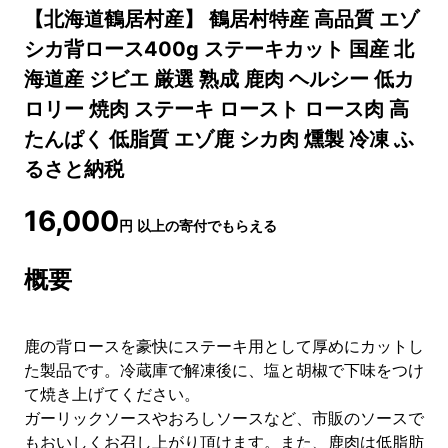
【北海道鶴居村産】 鶴居村特産 高品質 エゾ
シカ背ロース400g ステーキカット 国産 北
海道産 ジビエ 厳選 熟成 鹿肉 ヘルシー 低カ
ロリー 焼肉 ステーキ ロースト ロース肉 高
たんぱく 低脂質 エゾ鹿 シカ肉 燻製 冷凍 ふ
るさと納税
16,000
円
以上の寄付でもらえる
概要
鹿の背ロースを豪快にステーキ用として厚めにカットし
た製品です。冷蔵庫で解凍後に、塩と胡椒で下味をつけ
て焼き上げてください。
ガーリックソースやおろしソースなど、市販のソースで
もおいしくお召し上がり頂けます。また、鹿肉は低脂肪