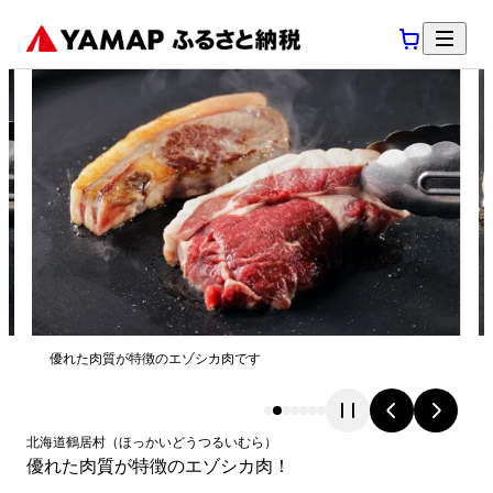
優れた肉質が特徴のエゾシカ肉です
北海道
鶴居村
（
ほっかいどう
つるいむら
）
優れた肉質が特徴のエゾシカ肉！