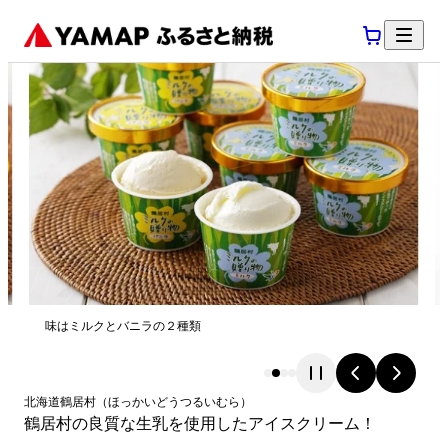
味はミルクとバニラの２種類
北海道
鶴居村
（
ほっかいどう
つるいむら
）
鶴居村の良質な生乳を使用したアイスクリーム！