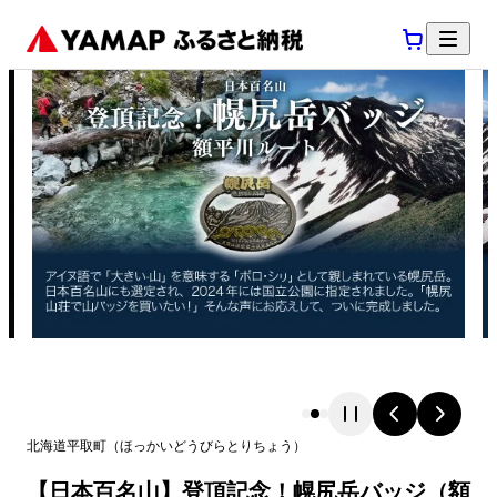
北海道
平取町
（
ほっかいどう
びらとりちょう
）
【日本百名山】登頂記念！幌尻岳バッジ（額