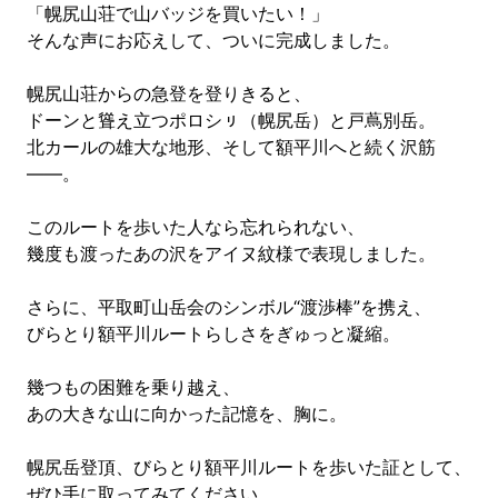
「幌尻山荘で山バッジを買いたい！」
そんな声にお応えして、ついに完成しました。
幌尻山荘からの急登を登りきると、
ドーンと聳え立つポロシㇼ（幌尻岳）と戸蔦別岳。
北カールの雄大な地形、そして額平川へと続く沢筋
――。
このルートを歩いた人なら忘れられない、
幾度も渡ったあの沢をアイヌ紋様で表現しました。
さらに、平取町山岳会のシンボル“渡渉棒”を携え、
びらとり額平川ルートらしさをぎゅっと凝縮。
幾つもの困難を乗り越え、
あの大きな山に向かった記憶を、胸に。
幌尻岳登頂、びらとり額平川ルートを歩いた証として、
ぜひ手に取ってみてください。