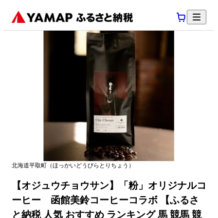
北海道
平取町
（
ほっかいどう
びらとりちょう
）
【オジュウチョウサン】「粉」オリジナルコ
ーヒー 函館美鈴コーヒーコラボ 【ふるさ
と納税 人気 おすすめ ランキング 馬 競馬 競