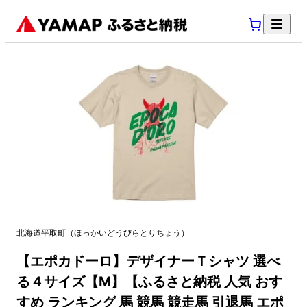
北海道
平取町
（
ほっかいどう
びらとりちょう
）
【エポカドーロ】デザイナーＴシャツ 選べ
る４サイズ【M】【ふるさと納税 人気 おす
すめ ランキング 馬 競馬 競走馬 引退馬 エポ