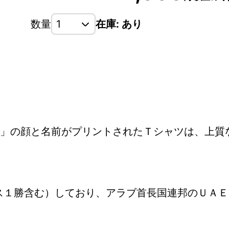
数量
在庫: あり
」の顔と名前がプリントされたＴシャツは、上質な
ース１勝含む）しており、アラブ首長国連邦のＵＡ