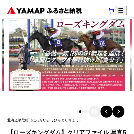
北海道
平取町
（
ほっかいどう
びらとりちょう
）
【ローズキングダム】クリアファイル 写真5