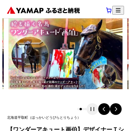
北海道
平取町
（
ほっかいどう
びらとりちょう
）
【ワンダーアキュート画伯】デザイナーＴシ