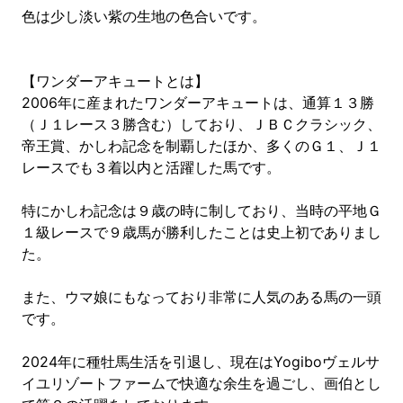
色は少し淡い紫の生地の色合いです。
【ワンダーアキュートとは】
2006年に産まれたワンダーアキュートは、通算１３勝
（Ｊ１レース３勝含む）しており、ＪＢＣクラシック、
帝王賞、かしわ記念を制覇したほか、多くのＧ１、Ｊ１
レースでも３着以内と活躍した馬です。
特にかしわ記念は９歳の時に制しており、当時の平地Ｇ
１級レースで９歳馬が勝利したことは史上初でありまし
た。
また、ウマ娘にもなっており非常に人気のある馬の一頭
です。
2024年に種牡馬生活を引退し、現在はYogiboヴェルサ
イユリゾートファームで快適な余生を過ごし、画伯とし