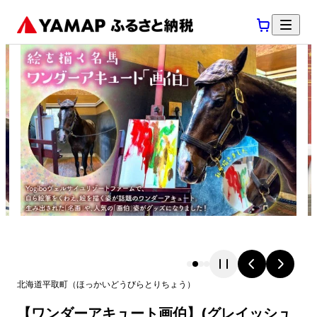
北海道
平取町
（
ほっかいどう
びらとりちょう
）
【ワンダーアキュート画伯】(グレイッシュ