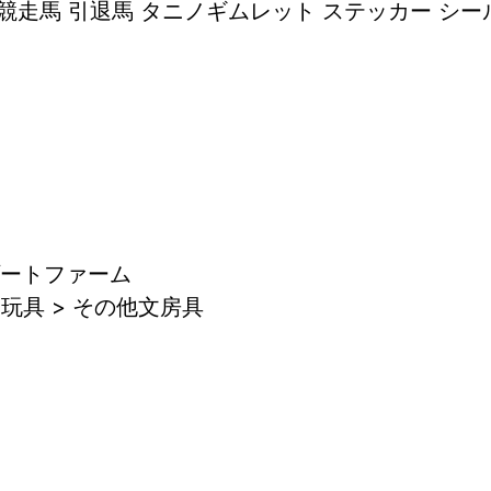
 競走馬 引退馬 タニノギムレット ステッカー シ
ゾートファーム
玩具 > その他文房具