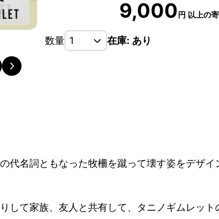
9,000
円
以上の寄
数量
在庫: あり
の代名詞ともなった牧柵を蹴って壊す姿をデザイ
りして家族、友人と共有して、タニノギムレット