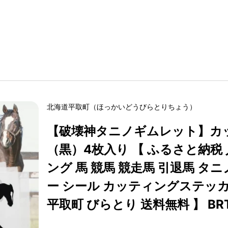
北海道
平取町
（
ほっかいどう
びらとりちょう
）
【破壊神タニノギムレット】カ
（黒）4枚入り 【 ふるさと納税 
ング 馬 競馬 競走馬 引退馬 タ
ー シール カッティングステッカ
平取町 びらとり 送料無料 】 BRT