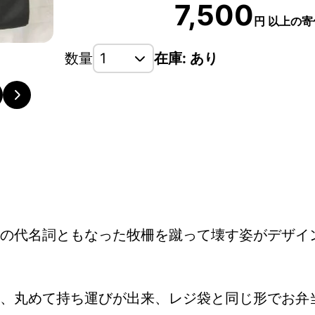
7,500
円
以上の寄
数量
在庫: あり
の代名詞ともなった牧柵を蹴って壊す姿がデザイ
、丸めて持ち運びが出来、レジ袋と同じ形でお弁