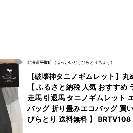
北海道
平取町
（
ほっかいどう
びらとりちょう
）
【破壊神タニノギムレット】丸
【 ふるさと納税 人気 おすすめ 
走馬 引退馬 タニノギムレット 
バッグ 折り畳みエコバッグ 買い
びらとり 送料無料 】 BRTV108