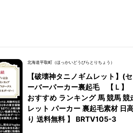
北海道
平取町
（
ほっかいどう
びらとりちょう
）
【破壊神タニノギムレット】(
ーバーパーカー裏起毛 【Ｌ】 【
おすすめ ランキング 馬 競馬 競
レット パーカー 裏起毛素材 日高
り 送料無料 】 BRTV105-3