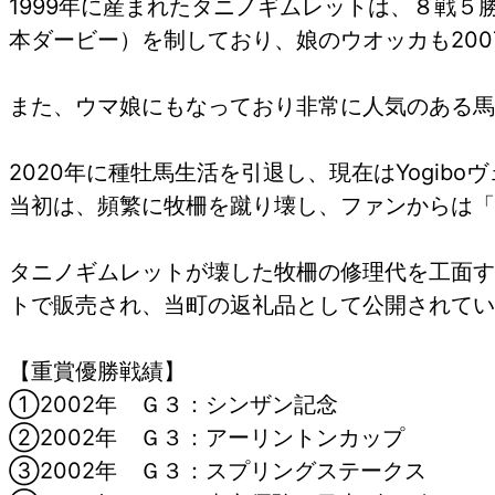
1999年に産まれたタニノギムレットは、８戦５
本ダービー）を制しており、娘のウオッカも20
また、ウマ娘にもなっており非常に人気のある馬
2020年に種牡馬生活を引退し、現在はYogi
当初は、頻繁に牧柵を蹴り壊し、ファンからは「
タニノギムレットが壊した牧柵の修理代を工面する
トで販売され、当町の返礼品として公開されてい
【重賞優勝戦績】
①2002年 Ｇ３：シンザン記念
②2002年 Ｇ３：アーリントンカップ
③2002年 Ｇ３：スプリングステークス