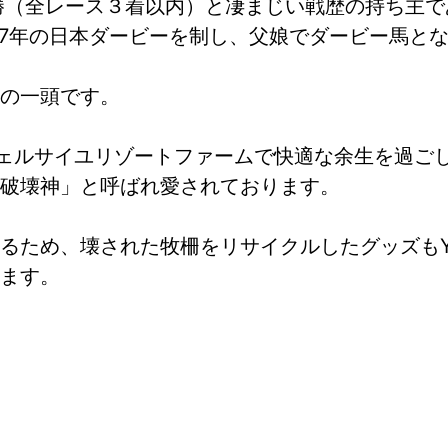
勝（全レース３着以内）と凄まじい戦歴の持ち主で
07年の日本ダービーを制し、父娘でダービー馬と
の一頭です。
boヴェルサイユリゾートファームで快適な余生を過
破壊神」と呼ばれ愛されております。
ため、壊された牧柵をリサイクルしたグッズもYo
ます。