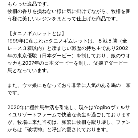
もらった逸品です。
牧柵の香りを損ねない様に気に掛けてながら、牧柵を囲
う様に美しいレジンをまとって仕上げた商品です。
【タニノギムレットとは】
1999年に産まれたタニノギムレットは、８戦５勝（全
レース３着以内）と凄まじい戦歴の持ち主であり2002
年の東京優駿（日本ダービー）を制しており、娘のウオ
ッカも2007年の日本ダービーを制し、父娘でダービー
馬となっています。
また、ウマ娘にもなっており非常に人気のある馬の一頭
です。
2020年に種牡馬生活を引退し、現在はYogiboヴェルサ
イユリゾートファームで快適な余生を過ごしております
が、牧場に来た当初は、頻繁に牧柵を蹴り壊し、ファン
からは「破壊神」と呼ばれ愛されております。