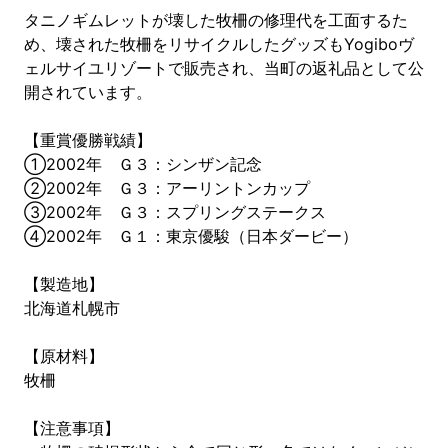
タニノギムレットが壊した牧柵の修理代を工面するた
め、壊された牧柵をリサイクルしたグッズもYogiboヴ
ェルサイユリゾートで販売され、当町の返礼品として公
開されています。
【重賞優勝戦績】
①2002年 Ｇ３：シンザン記念
②2002年 Ｇ３：アーリントンカップ
③2002年 Ｇ３：スプリングステークス
④2002年 Ｇ１：東京優駿（日本ダービー）
【製造地】
北海道札幌市
【原材料】
牧柵
【注意事項】