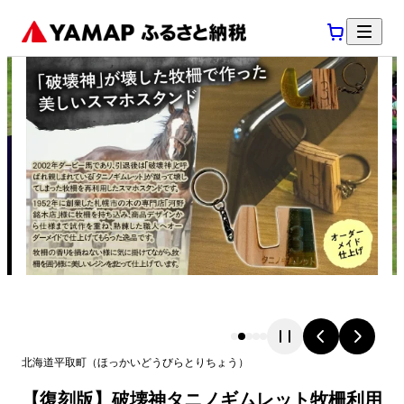
北海道
平取町
（
ほっかいどう
びらとりちょう
）
【復刻版】破壊神タニノギムレット牧柵利用