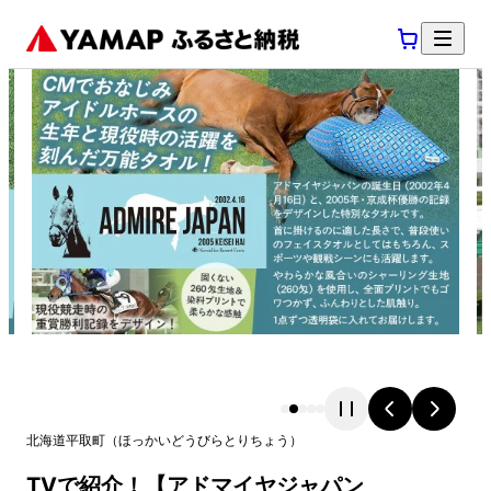
北海道
平取町
（
ほっかいどう
びらとりちょう
）
TVで紹介！【アドマイヤジャパン