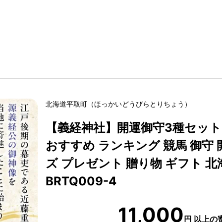
北海道
平取町
（
ほっかいどう
びらとりちょう
）
【義経神社】開運御守3種セット 
おすすめ ランキング 競馬 御守 
ズ プレゼント 贈り物 ギフト 北
BRTQ009-4
11,000
円
以上の