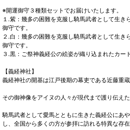
※開運御守３種類セットでお届けいたします。
１.紫：幾多の困難を克服し騎馬武者として生き
御守です。
２.白：幾多の困難を克服し騎馬武者として生き
御守です。
３.黒：ご祭神義経公の絵姿が織り込まれたカー
【義経神社】
義経神社の開基は江戸後期の幕吏である近藤重蔵
その御神像をアイヌの人々が現代まで護り伝えた
騎馬武者として愛馬とともに生きた義経公にあや
し、全国から多くの方が参拝に訪れる特異な存在