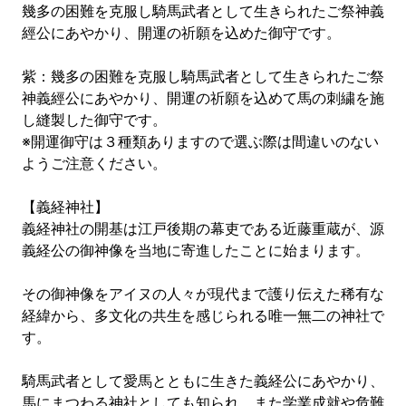
幾多の困難を克服し騎馬武者として生きられたご祭神義
經公にあやかり、開運の祈願を込めた御守です。
紫：幾多の困難を克服し騎馬武者として生きられたご祭
神義經公にあやかり、開運の祈願を込めて馬の刺繍を施
し縫製した御守です。
※開運御守は３種類ありますので選ぶ際は間違いのない
ようご注意ください。
【義経神社】
義経神社の開基は江戸後期の幕吏である近藤重蔵が、源
義経公の御神像を当地に寄進したことに始まります。
その御神像をアイヌの人々が現代まで護り伝えた稀有な
経緯から、多文化の共生を感じられる唯一無二の神社で
す。
騎馬武者として愛馬とともに生きた義経公にあやかり、
馬にまつわる神社としても知られ、また学業成就や危難