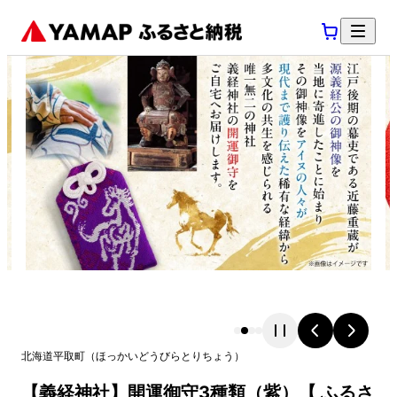
北海道
平取町
（
ほっかいどう
びらとりちょう
）
【義経神社】開運御守3種類（紫）【 ふるさ