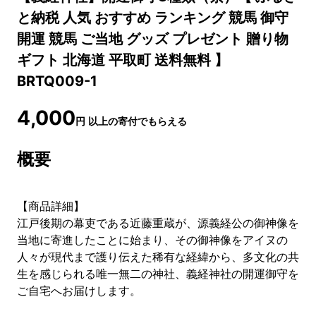
と納税 人気 おすすめ ランキング 競馬 御守
開運 競馬 ご当地 グッズ プレゼント 贈り物
ギフト 北海道 平取町 送料無料 】
BRTQ009-1
4,000
円
以上の寄付でもらえる
概要
【商品詳細】
江戸後期の幕吏である近藤重蔵が、源義経公の御神像を
当地に寄進したことに始まり、その御神像をアイヌの
人々が現代まで護り伝えた稀有な経緯から、多文化の共
生を感じられる唯一無二の神社、義経神社の開運御守を
ご自宅へお届けします。