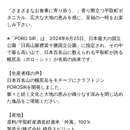
「さまざまなお食事に寄り添う、」香り際立つ平取町ボ
タニカル、広大な大地の恵みを感じ、至福の一時をお楽
しみ下さい。
※「PORO SIR」は、2024年6月25日、日本最大の国立
公園「日高山脈襟裳十勝国立公園」に指定され、その中
で最も高い山で、日本百名山に数えられる平取町が誇る
幌尻岳（ポロ・シㇼ）が名前の由来です。
【生産者様の声】
日本百名山の幌尻岳をモチーフにクラフトジン
POROSIRを開発しました。
脈々と続く文化と大地の恵みが織りなす深みを閉じ込め
た逸品をご堪能ください。
【産地】
原料/平取町産酒造好適米「吟風」100％
製造元/株式会社 積丹スピリット