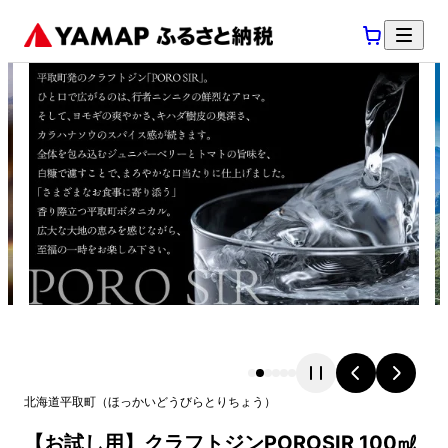
北海道
平取町
（
ほっかいどう
びらとりちょう
）
【お試し用】クラフトジンPOROSIR 100㎖