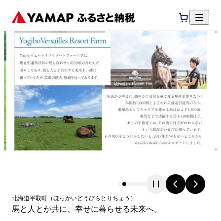
北海道
平取町
（
ほっかいどう
びらとりちょう
）
馬と人とが共に、幸せに暮らせる未来へ。