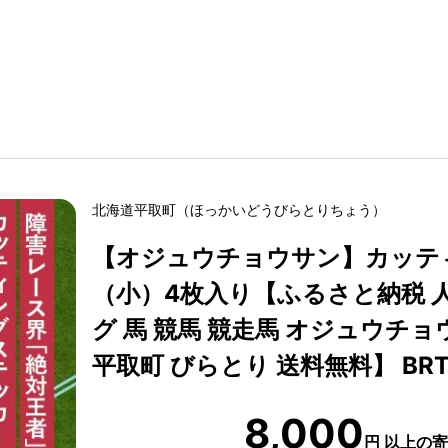
北海道
平取町
（
ほっかいどう
びらとりちょう
）
【オジュウチョウサン】カッテ
（小）4枚入り【ふるさと納税 人
グ 馬 競馬 競走馬 オジュウチョ
平取町 びらとり 送料無料】 BRT
8,000
円
以上の寄