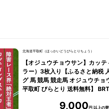
北海道
平取町
（
ほっかいどう
びらとりちょう
）
【オジュウチョウサン】カッテ
ラー）3枚入り【ふるさと納税 人
グ 馬 競馬 競走馬 オジュウチョ
平取町 びらとり 送料無料】 BRT
9,000
円
以上の寄