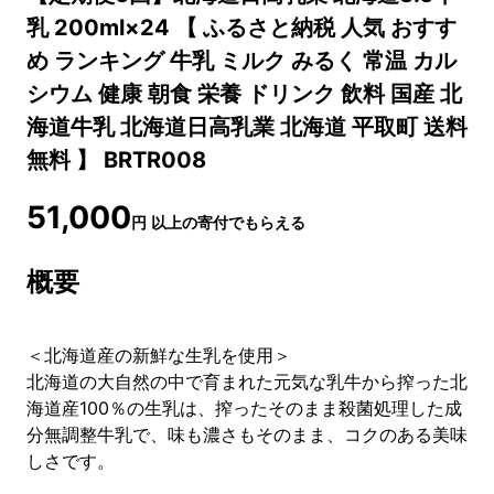
乳 200ml×24 【 ふるさと納税 人気 おすす
め ランキング 牛乳 ミルク みるく 常温 カル
シウム 健康 朝食 栄養 ドリンク 飲料 国産 北
海道牛乳 北海道日高乳業 北海道 平取町 送料
無料 】 BRTR008
51,000
円
以上の寄付でもらえる
概要
＜北海道産の新鮮な生乳を使用＞
北海道の大自然の中で育まれた元気な乳牛から搾った北
海道産100％の生乳は、搾ったそのまま殺菌処理した成
分無調整牛乳で、味も濃さもそのまま、コクのある美味
しさです。