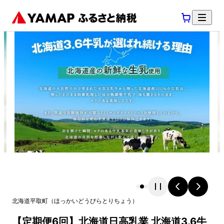
北海道
平取町
（
ほっかいどう
びらとりちょう
）
【定期便6回】北海道日高乳業 北海道3.6牛