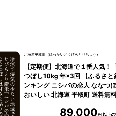
北海道
平取町
（
ほっかいどう
びらとりちょう
）
【定期便】北海道で１番人気！
つぼし10kg 年×3回 【ふるさと
ンキング ニシパの恋人 ななつぼし
おいしい 北海道 平取町 送料無料】
89,000
円
以上の