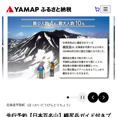
北海道
平取町
（
ほっかいどう
びらとりちょう
）
先行予約【日本百名山】幌尻岳ガイド付きプ