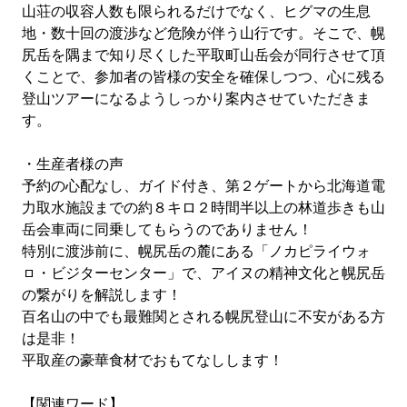
山荘の収容人数も限られるだけでなく、ヒグマの生息
地・数十回の渡渉など危険が伴う山行です。そこで、幌
尻岳を隅まで知り尽くした平取町山岳会が同行させて頂
くことで、参加者の皆様の安全を確保しつつ、心に残る
登山ツアーになるようしっかり案内させていただきま
す。
・生産者様の声
予約の心配なし、ガイド付き、第２ゲートから北海道電
力取水施設までの約８キロ２時間半以上の林道歩きも山
岳会車両に同乗してもらうのでありません！
特別に渡渉前に、幌尻岳の麓にある「ノカピライウォ
ㇿ・ビジターセンター」で、アイヌの精神文化と幌尻岳
の繋がりを解説します！
百名山の中でも最難関とされる幌尻登山に不安がある方
は是非！
平取産の豪華食材でおもてなしします！
【関連ワード】