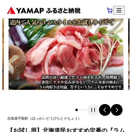
北海道
平取町
（
ほっかいどう
びらとりちょう
）
【お試し用】北海道民おすすめ定番の『ラム