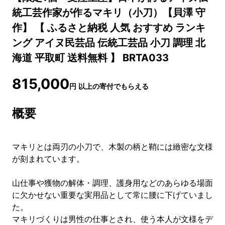
統工芸作家が作るマキリ（小刀）【貝澤 守
作】 【 ふるさと納税 人気 おすすめ ランキ
ング アイヌ民芸品 伝統工芸品 小刀 調理 北
海道 平取町 送料無料 】 BRTA033
815,000
円
以上の寄付でもらえる
概要
マキリとは両刃の小刀で、木製の柄と鞘には緻密な文様
が刻まれています。
山仕事や獲物の解体・調理、護身用などのあらゆる場面
に欠かせない重要な実用品として常に腰に下げていまし
た。
マキリづくりは男性の仕事とされ、使う本人が文様をデ