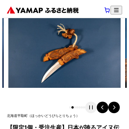
北海道
平取町
（
ほっかいどう
びらとりちょう
）
【限定1個・受注生産】日本が誇るアイヌ伝