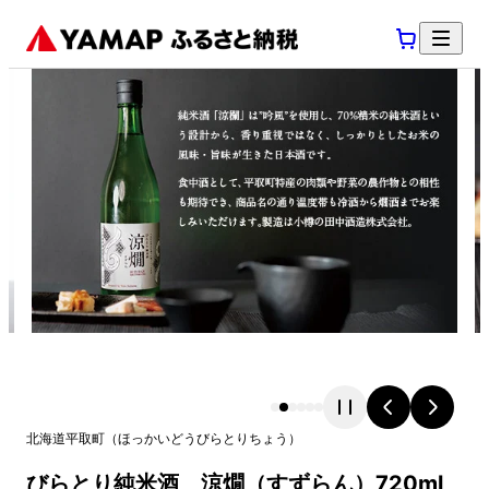
北海道
平取町
（
ほっかいどう
びらとりちょう
）
びらとり純米酒 涼燗（すずらん）720ml