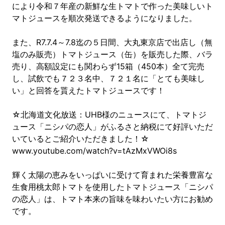
により令和７年産の新鮮な生トマトで作った美味しいト
マトジュースを順次発送できるようになりました。
また、R7.7.4～7.8迄の５日間、大丸東京店で出店し（無
塩のみ販売）トマトジュース（缶）を販売した際、バラ
売り、高額設定にも関わらず15箱（450本）全て完売
し、試飲でも７２３名中、７２１名に「とても美味し
い」と回答を貰えたトマトジュースです！
☆北海道文化放送：UHB様のニュースにて、トマトジ
ュース「ニシパの恋人」がふるさと納税にて好評いただ
いているとご紹介いただきました！☆
www.youtube.com/watch?v=tAzMxVWOi8s
輝く太陽の恵みをいっぱいに受けて育まれた栄養豊富な
生食用桃太郎トマトを使用したトマトジュース「ニシパ
の恋人」は、トマト本来の旨味を味わいたい方にお勧め
です。