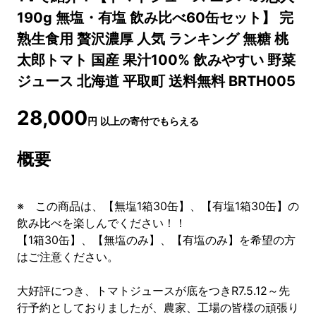
190g 無塩・有塩 飲み比べ60缶セット】 完
熟生食用 贅沢濃厚 人気 ランキング 無糖 桃
太郎トマト 国産 果汁100% 飲みやすい 野菜
ジュース 北海道 平取町 送料無料 BRTH005
28,000
円
以上の寄付でもらえる
概要
※ この商品は、【無塩1箱30缶】、【有塩1箱30缶】の
飲み比べを楽しんでください！！
【1箱30缶】、【無塩のみ】、【有塩のみ】を希望の方
はご注意ください。
大好評につき、トマトジュースが底をつきR7.5.12～先
行予約としておりましたが、農家、工場の皆様の頑張り